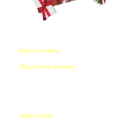
¿Cómo funcionan los bonos descuento?
Realiza tus compras
en cualquiera de los comercios
participantes en la campaña navideña de Cehegín.
Obtén tus bonos descuento
al superar los
siguientes importes:
-Por compras de 25 € o más:
recibirás un bono
descuento de 5 €.
-Por compras de 50 € o más:
recibirás dos bonos
descuento (máximo 2 bonos por compra).
Canjea tus bonos
descuento en el momento de la
compra.