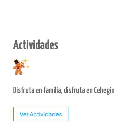
Actividades
Disfruta en familia, disfruta en Cehegín
Ver Actividades