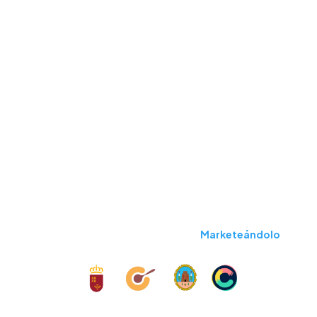
Importante:
* Se puede usar un máximo de 2 cheques en compras superiores a 50 €
* Solo estará permitida el uso de dos bonos por DNI en cada comercio.
* Hasta fin de existencias
Campaña creada con mucho ❤️ por
Marketeándolo